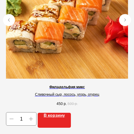
Филадельфия микс
Сливочный сыр, лосось, угорь, огурец
450
р.
500
р.
В корзину