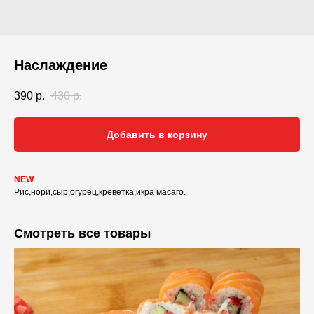
Наслаждение
390
р.
430
р.
Добавить в корзину
NEW
Рис,нори,сыр,огурец,креветка,икра масаго.
Смотреть все товары